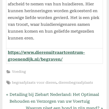
afscheid te nemen van hun huisdieren. Hier
kunnen herinneringen worden gekoesterd en
eeuwige liefde worden gevierd. Het is een plek
van troost, waar huisdiereigenaren samen
kunnen komen en hun geliefde metgezellen
kunnen eren.
https://www.dierenuitvaartcentrum-
groenendijk.nl/begraven/
Voeding
Tags:
,
begraafplaats voor dieren
dierenbegraafplaats
Bericht
P
Detailing bij Ziebart Nederland: Het Optimaal
r
Behouden en Verzorgen van uw Voertuig
navigatie
e
N
Waarom plast een hond in zijn mand?