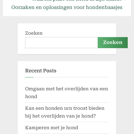
v
e
Oorzaken en oplossingen voor hondenbaasjes
i
x
o
t
u
P
Zoeken
s
o
Zoeken
P
s
o
t
s
:
Recent Posts
t
:
Omgaan met het overlijden van een
hond
Kan een honden urn troost bieden
bij het overlijden van je hond?
Kamperen met je hond