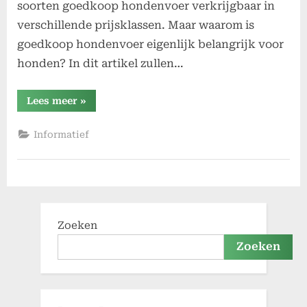
soorten goedkoop hondenvoer verkrijgbaar in
verschillende prijsklassen. Maar waarom is
goedkoop hondenvoer eigenlijk belangrijk voor
honden? In dit artikel zullen…
“Waarom
Lees meer
»
is
goedkoop
hondenvoer
Informatief
belangrijk
voor
je
hond?”
Zoeken
Zoeken